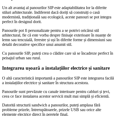
Un alt avantaj al panourilor SIP este adaptabilitatea lor la diferite
stiluri arhitecturale. Indiferent dacă doriți să construiți o casă
modernistă, tradițională sau ecologică, aceste panouri se pot integra
perfect în designul dorit.
Panourile pot fi personalizate pentru a se potrivi oricărui stil
arhitectural, fie că este vorba despre finisaje exterioare în nuanțe de
lemn sau tencuială, ferestre și uși în diferite forme și dimensiuni sau
detalii decorative specifice unui anumit stil.
Cu panourile SIP, puteți crea o clădire care să se încadreze perfect în
peisajul urban sau rural.
Integrarea ușoară a instalațiilor electrice și sanitare
O altă caracteristică importantă a panourilor SIP este integrarea facilă
a instalațiilor electrice și sanitare în structura acestora.
Panourile sunt prevăzute cu canale interioare pentru cabluri și țevi,
ceea ce face instalarea acestor servicii mult mai simplă și eficientă.
Datorită structurii sandwich a panourilor, puteți amplasa fără
probleme prizele, întrerupătoarele, prizele USB sau orice alte
elemente electrice direct în peretele final.