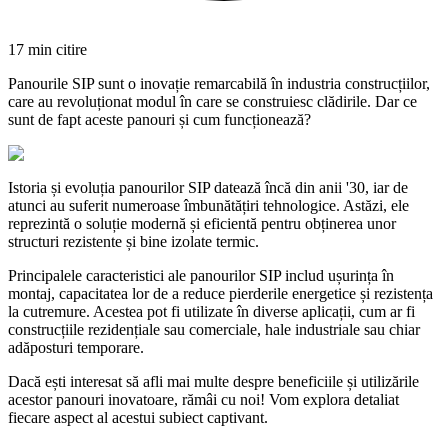
17
min citire
Panourile SIP sunt o inovație remarcabilă în industria construcțiilor,
care au revoluționat modul în care se construiesc clădirile. Dar ce
sunt de fapt aceste panouri și cum funcționează?
Istoria și evoluția panourilor SIP datează încă din anii '30, iar de
atunci au suferit numeroase îmbunătățiri tehnologice. Astăzi, ele
reprezintă o soluție modernă și eficientă pentru obținerea unor
structuri rezistente și bine izolate termic.
Principalele caracteristici ale panourilor SIP includ ușurința în
montaj, capacitatea lor de a reduce pierderile energetice și rezistența
la cutremure. Acestea pot fi utilizate în diverse aplicații, cum ar fi
construcțiile rezidențiale sau comerciale, hale industriale sau chiar
adăposturi temporare.
Dacă ești interesat să afli mai multe despre beneficiile și utilizările
acestor panouri inovatoare, rămâi cu noi! Vom explora detaliat
fiecare aspect al acestui subiect captivant.