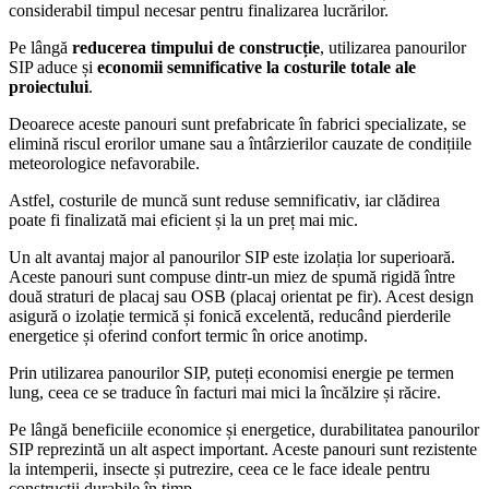
considerabil timpul necesar pentru finalizarea lucrărilor.
Pe lângă
reducerea timpului de construcție
, utilizarea panourilor
SIP aduce și
economii semnificative la costurile totale ale
proiectului
.
Deoarece aceste panouri sunt prefabricate în fabrici specializate, se
elimină riscul erorilor umane sau a întârzierilor cauzate de condițiile
meteorologice nefavorabile.
Astfel, costurile de muncă sunt reduse semnificativ, iar clădirea
poate fi finalizată mai eficient și la un preț mai mic.
Un alt avantaj major al panourilor SIP este izolația lor superioară.
Aceste panouri sunt compuse dintr-un miez de spumă rigidă între
două straturi de placaj sau OSB (placaj orientat pe fir). Acest design
asigură o izolație termică și fonică excelentă, reducând pierderile
energetice și oferind confort termic în orice anotimp.
Prin utilizarea panourilor SIP, puteți economisi energie pe termen
lung, ceea ce se traduce în facturi mai mici la încălzire și răcire.
Pe lângă beneficiile economice și energetice, durabilitatea panourilor
SIP reprezintă un alt aspect important. Aceste panouri sunt rezistente
la intemperii, insecte și putrezire, ceea ce le face ideale pentru
construcții durabile în timp.