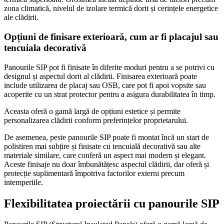
zona climatică, nivelul de izolare termică dorit și cerințele energetice
ale clădirii.
Opțiuni de finisare exterioară, cum ar fi placajul sau
tencuiala decorativă
Panourile SIP pot fi finisate în diferite moduri pentru a se potrivi cu
designul și aspectul dorit al clădirii. Finisarea exterioară poate
include utilizarea de placaj sau OSB, care pot fi apoi vopsite sau
acoperite cu un strat protector pentru a asigura durabilitatea în timp.
Aceasta oferă o gamă largă de opțiuni estetice și permite
personalizarea clădirii conform preferințelor proprietarului.
De asemenea, peste panourile SIP poate fi montat încă un start de
polistiren mai subțire și finisate cu tencuială decorativă sau alte
materiale similare, care conferă un aspect mai modern și elegant.
Aceste finisaje nu doar îmbunătățesc aspectul clădirii, dar oferă și
protecție suplimentară împotriva factorilor externi precum
intemperiile.
Flexibilitatea proiectării cu panourile SIP