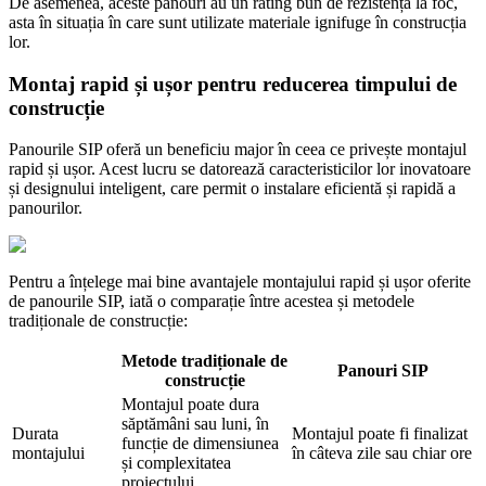
De asemenea, aceste panouri au un rating bun de rezistență la foc,
asta în situația în care sunt utilizate materiale ignifuge în construcția
lor.
Montaj rapid și ușor pentru reducerea timpului de
construcție
Panourile SIP oferă un beneficiu major în ceea ce privește montajul
rapid și ușor. Acest lucru se datorează caracteristicilor lor inovatoare
și designului inteligent, care permit o instalare eficientă și rapidă a
panourilor.
Pentru a înțelege mai bine avantajele montajului rapid și ușor oferite
de panourile SIP, iată o comparație între acestea și metodele
tradiționale de construcție:
Metode tradiționale de
Panouri SIP
construcție
Montajul poate dura
săptămâni sau luni, în
Durata
Montajul poate fi finalizat
funcție de dimensiunea
montajului
în câteva zile sau chiar ore
și complexitatea
proiectului