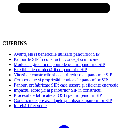
CUPRINS
Avantajele și beneficiile utilizării panourilor SIP
Panourile SIP în construcții: concept și utilizare
Modele și grosimi disponibile pentru panourile SIP
Flexibilitatea proiectării cu panourile SIP
Viteză de construcție și costuri reduse cu panourile SIP
Componente și proprietăți tehnice ale panourilor SIP
Panouri prefabricate SIP: case ușoare și eficiente energetic
Impactul ecologic al panourilor SIP în construcții
Procesul de fabricație al OSB pentru panouri SIP
Concluzii despre avantajele și utilizarea panourilor SIP
Întrebări frecvente