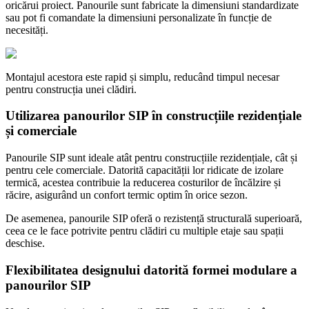
oricărui proiect. Panourile sunt fabricate la dimensiuni standardizate
sau pot fi comandate la dimensiuni personalizate în funcție de
necesități.
Montajul acestora este rapid și simplu, reducând timpul necesar
pentru construcția unei clădiri.
Utilizarea panourilor SIP în construcțiile rezidențiale
și comerciale
Panourile SIP sunt ideale atât pentru construcțiile rezidențiale, cât și
pentru cele comerciale. Datorită capacității lor ridicate de izolare
termică, acestea contribuie la reducerea costurilor de încălzire și
răcire, asigurând un confort termic optim în orice sezon.
De asemenea, panourile SIP oferă o rezistență structurală superioară,
ceea ce le face potrivite pentru clădiri cu multiple etaje sau spații
deschise.
Flexibilitatea designului datorită formei modulare a
panourilor SIP