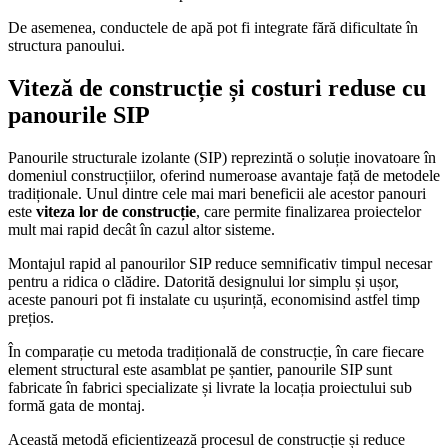
De asemenea, conductele de apă pot fi integrate fără dificultate în
structura panoului.
Viteză de construcție și costuri reduse cu
panourile SIP
Panourile structurale izolante (SIP) reprezintă o soluție inovatoare în
domeniul construcțiilor, oferind numeroase avantaje față de metodele
tradiționale. Unul dintre cele mai mari beneficii ale acestor panouri
este
viteza lor de construcție
, care permite finalizarea proiectelor
mult mai rapid decât în cazul altor sisteme.
Montajul rapid al panourilor SIP reduce semnificativ timpul necesar
pentru a ridica o clădire. Datorită designului lor simplu și ușor,
aceste panouri pot fi instalate cu ușurință, economisind astfel timp
prețios.
În comparație cu metoda tradițională de construcție, în care fiecare
element structural este asamblat pe șantier, panourile SIP sunt
fabricate în fabrici specializate și livrate la locația proiectului sub
formă gata de montaj.
Această metodă eficientizează procesul de construcție și reduce