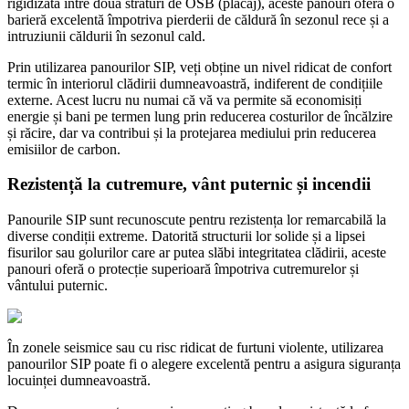
rigidizată între două straturi de OSB (placaj), aceste panouri oferă o
barieră excelentă împotriva pierderii de căldură în sezonul rece și a
intruziunii căldurii în sezonul cald.
Prin utilizarea panourilor SIP, veți obține un nivel ridicat de confort
termic în interiorul clădirii dumneavoastră, indiferent de condițiile
externe. Acest lucru nu numai că vă va permite să economisiți
energie și bani pe termen lung prin reducerea costurilor de încălzire
și răcire, dar va contribui și la protejarea mediului prin reducerea
emisiilor de carbon.
Rezistență la cutremure, vânt puternic și incendii
Panourile SIP sunt recunoscute pentru rezistența lor remarcabilă la
diverse condiții extreme. Datorită structurii lor solide și a lipsei
fisurilor sau golurilor care ar putea slăbi integritatea clădirii, aceste
panouri oferă o protecție superioară împotriva cutremurelor și
vântului puternic.
În zonele seismice sau cu risc ridicat de furtuni violente, utilizarea
panourilor SIP poate fi o alegere excelentă pentru a asigura siguranța
locuinței dumneavoastră.