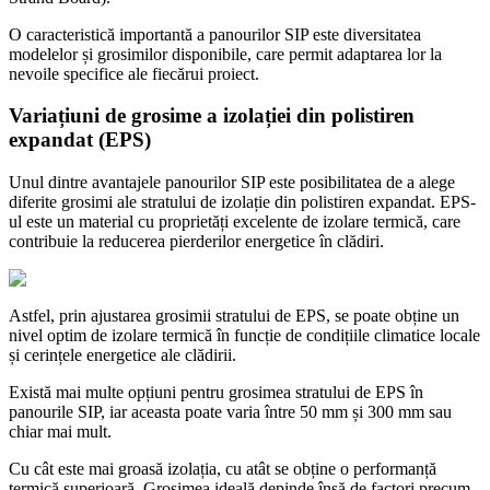
O caracteristică importantă a panourilor SIP este diversitatea
modelelor și grosimilor disponibile, care permit adaptarea lor la
nevoile specifice ale fiecărui proiect.
Variațiuni de grosime a izolației din polistiren
expandat (EPS)
Unul dintre avantajele panourilor SIP este posibilitatea de a alege
diferite grosimi ale stratului de izolație din polistiren expandat. EPS-
ul este un material cu proprietăți excelente de izolare termică, care
contribuie la reducerea pierderilor energetice în clădiri.
Astfel, prin ajustarea grosimii stratului de EPS, se poate obține un
nivel optim de izolare termică în funcție de condițiile climatice locale
și cerințele energetice ale clădirii.
Există mai multe opțiuni pentru grosimea stratului de EPS în
panourile SIP, iar aceasta poate varia între 50 mm și 300 mm sau
chiar mai mult.
Cu cât este mai groasă izolația, cu atât se obține o performanță
termică superioară. Grosimea ideală depinde însă de factori precum