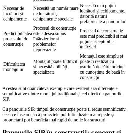
Necesită mai puțini
Necesar de
Necesită un număr mare
lucrători și echipamente,
lucrători și
de lucrători și
datorită naturii
echipamente
echipamente speciale
prefabricate a panourilor
Procesul de construcție
Procesul de construcție
Predictibilitatea
este adesea supus
este mai predictibil și mai
procesului de
întârzierilor și
puțin susceptibil la
construcție
problemelor
întârzieri
neprevăzute
Montajul este simplu și
Montajul poate fi dificil
poate fi realizat cu
Dificultatea
și necesită abilități
ușurință de către oricine
montajului
specializate
cu cunoștințe de bază în
construcții
Acestea sunt doar câteva exemple care evidențiază diferențele
semnificative dintre montajul tradițional și cel oferit de panourile
SIP.
Cu panourile SIP, timpul de construcție poate fi redus semnificativ,
ceea ce înseamnă că proiectele pot fi finalizate mai repede și
proprietarii pot beneficia mai rapid de noile lor structuri.
Panourile SIP în construcții: concept și