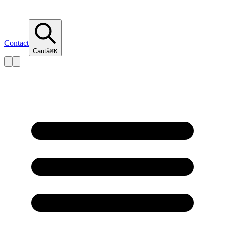
Contact
Caută
⌘K