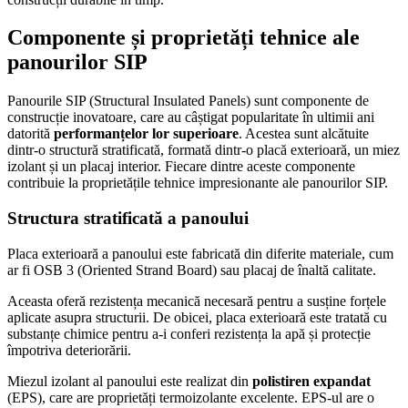
Componente și proprietăți tehnice ale
panourilor SIP
Panourile SIP (Structural Insulated Panels) sunt componente de
construcție inovatoare, care au câștigat popularitate în ultimii ani
datorită
performanțelor lor superioare
. Acestea sunt alcătuite
dintr-o structură stratificată, formată dintr-o placă exterioară, un miez
izolant și un placaj interior. Fiecare dintre aceste componente
contribuie la proprietățile tehnice impresionante ale panourilor SIP.
Structura stratificată a panoului
Placa exterioară a panoului este fabricată din diferite materiale, cum
ar fi OSB 3 (Oriented Strand Board) sau placaj de înaltă calitate.
Aceasta oferă rezistența mecanică necesară pentru a susține forțele
aplicate asupra structurii. De obicei, placa exterioară este tratată cu
substanțe chimice pentru a-i conferi rezistența la apă și protecție
împotriva deteriorării.
Miezul izolant al panoului este realizat din
polistiren expandat
(EPS), care are proprietăți termoizolante excelente. EPS-ul are o