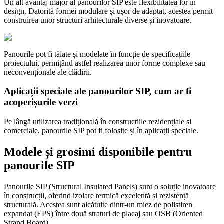
Un alt avantaj major al panourilor SIP este flexibilitatea lor în
design. Datorită formei modulare și ușor de adaptat, acestea permit
construirea unor structuri arhitecturale diverse și inovatoare.
Panourile pot fi tăiate și modelate în funcție de specificațiile
proiectului, permițând astfel realizarea unor forme complexe sau
neconvenționale ale clădirii.
Aplicații speciale ale panourilor SIP, cum ar fi
acoperișurile verzi
Pe lângă utilizarea tradițională în construcțiile rezidențiale și
comerciale, panourile SIP pot fi folosite și în aplicații speciale.
Modele și grosimi disponibile pentru
panourile SIP
Panourile SIP (Structural Insulated Panels) sunt o soluție inovatoare
în construcții, oferind izolare termică excelentă și rezistență
structurală. Acestea sunt alcătuite dintr-un miez de polistiren
expandat (EPS) între două straturi de placaj sau OSB (Oriented
Strand Board).