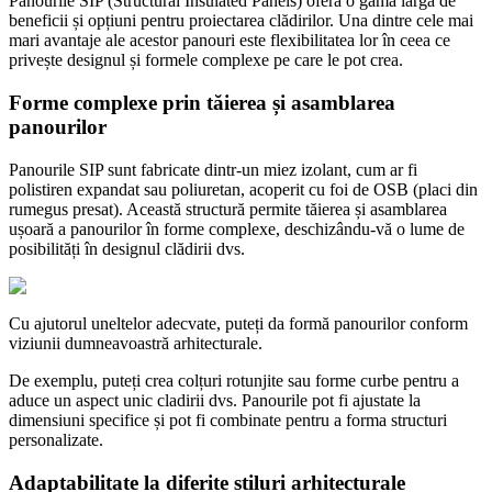
Panourile SIP (Structural Insulated Panels) oferă o gamă largă de
beneficii și opțiuni pentru proiectarea clădirilor. Una dintre cele mai
mari avantaje ale acestor panouri este flexibilitatea lor în ceea ce
privește designul și formele complexe pe care le pot crea.
Forme complexe prin tăierea și asamblarea
panourilor
Panourile SIP sunt fabricate dintr-un miez izolant, cum ar fi
polistiren expandat sau poliuretan, acoperit cu foi de OSB (placi din
rumegus presat). Această structură permite tăierea și asamblarea
ușoară a panourilor în forme complexe, deschizându-vă o lume de
posibilități în designul clădirii dvs.
Cu ajutorul uneltelor adecvate, puteți da formă panourilor conform
viziunii dumneavoastră arhitecturale.
De exemplu, puteți crea colțuri rotunjite sau forme curbe pentru a
aduce un aspect unic cladirii dvs. Panourile pot fi ajustate la
dimensiuni specifice și pot fi combinate pentru a forma structuri
personalizate.
Adaptabilitate la diferite stiluri arhitecturale